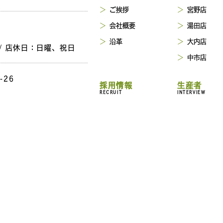
ご挨拶
宮野店
会社概要
湯田店
沿革
大内店
 / 店休日：日曜、祝日
中市店
-26
採用情報
生産者
RECRUIT
INTERVIEW
 / 店休日：日曜、祝日
採用情報
株式会社 藤
求人のお知らせ
農事組合法人
スタッフインタビュー
西農園
 / 店休日：日曜、祝日
正社員募集
パート･アルバイト募
集
エントリー