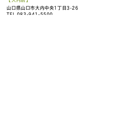
山口県山口市大内中央1丁目3-26
TEL
083-941-5500
営業時間 9：30～19：00 / 店休日：日曜、祝日
【中市店】
山口県山口市中市町3-8
TEL
083-941-6800
営業時間 9：30～19：00 / 店休日：日曜、祝日